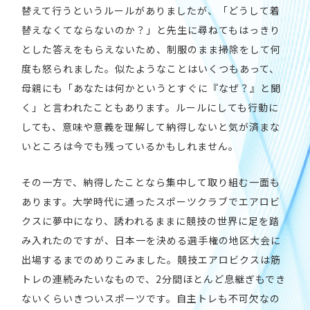
替えて行うというルールがありましたが、「どうして着
替えなくてならないのか？」と先生に尋ねてもはっきり
とした答えをもらえないため、制服のまま掃除をして何
度も怒られました。似たようなことはいくつもあって、
母親にも「あなたは何かというとすぐに『なぜ？』と聞
く」と言われたこともあります。ルールにしても行動に
しても、意味や意義を理解して納得しないと気が済まな
いところは今でも残っているかもしれません。
その一方で、納得したことなら集中して取り組む一面も
あります。大学時代に通ったスポーツクラブでエアロビ
クスに夢中になり、誘われるままに競技の世界に足を踏
み入れたのですが、日本一を決める選手権の地区大会に
出場するまでのめりこみました。競技エアロビクスは筋
トレの連続みたいなもので、2分間ほとんど息継ぎもでき
ないくらいきついスポーツです。自主トレも不可欠なの