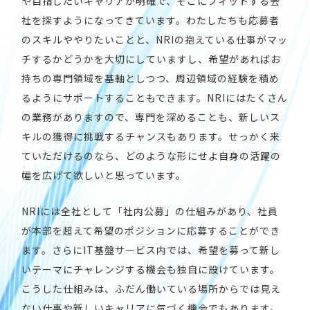
や目指したいキャリアが明確で、そこにフィットする会
社を探すようになってきています。わたしたちも応募者
のスキルややりたいことと、NRIの抱えている仕事がマッ
チするかどうかを大切にしていますし、希望があればお
持ちの専門領域を基軸としつつ、周辺領域の経験を積め
るようにサポートすることもできます。NRIにはたくさん
の業務がありますので、専門を深めることも、新しいス
キルの獲得に挑戦するチャンスもあります。せっかく来
ていただけるのなら、どのような形にせよ自身の活躍の
幅を広げて欲しいと思っています。
NRIには全社として「社内公募」の仕組みがあり、社員
が本部を超えて希望のポジションに応募することができ
ます。さらにIT基盤サービス内では、希望を募って新し
いテーマにチャレンジする機会も独自に設けています。
こうした仕組みは、ふだん働いている場所からでは見え
ない仕事や新しいキャリアに気づく機会でもあります。