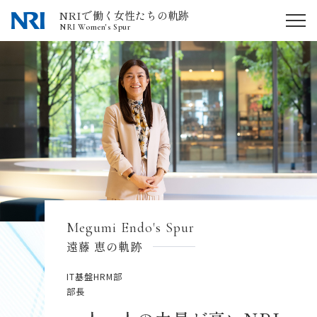
NRIで働く女性たちの軌跡
NRI Women's Spur
Megumi Endo's Spur
遠藤 恵の軌跡
IT基盤HRM部
部長